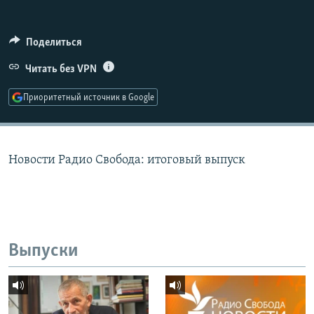
РАСПИСАНИЕ ВЕЩАНИЯ
ПОДПИШИТЕСЬ НА РАССЫЛКУ
Поделиться
Читать без VPN
СОЦИАЛЬНЫЕ СЕТИ
Приоритетный источник в Google
Новости Радио Свобода: итоговый выпуск
Все сайты РСЕ/РС
Выпуски