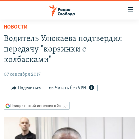
Ссылки
для
упрощенного
НОВОСТИ
ПРОГРАММЫ
доступа
Водитель Улюкаева подтвердил
ПОДКАСТЫ
Вернуться
передачу "корзинки с
к
АВТОРСКИЕ ПРОЕКТЫ
колбасками"
основному
ЦИТАТЫ СВОБОДЫ
содержанию
07 сентября 2017
Вернутся
МНЕНИЯ
к
Поделиться
Читать без VPN
КУЛЬТУРА
главной
навигации
IDEL.РЕАЛИИ
Приоритетный источник в Google
Вернутся
КАВКАЗ.РЕАЛИИ
к
СЕВЕР.РЕАЛИИ
поиску
СИБИРЬ.РЕАЛИИ