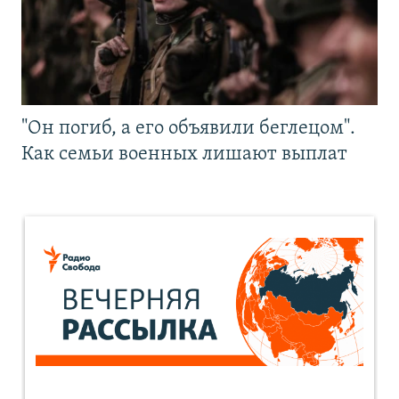
"Он погиб, а его объявили беглецом".
Как семьи военных лишают выплат