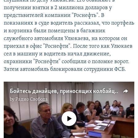
слушания по делу Улюкаева. Его обвиняют в
получении взятки в 2 миллиона долларов у
представителей компании "Роснефть". В
показаниях в суде водитель рассказал, что портфель
и корзинка были помещены в багажник
служебного автомобиля Улюкаева, на котором он
приехал в офис "Роснефти". После того как Улюкаев
сел в машину и водитель начал движение,
охранники "Роснефти" сообщили о поломке ворот.
Затем автомобиль блокировали сотрудники ФСБ.
Бойтесь данайцев, приносящих колбайцев", – заявил Улюкаев в суде
by
Радио Свобода
No media source currently available