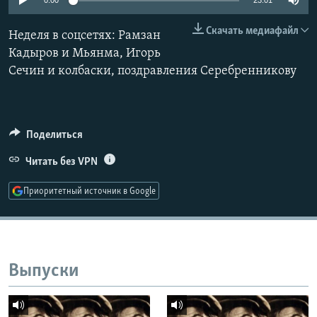
0:00
23:01
РАСПИСАНИЕ ВЕЩАНИЯ
Скачать медиафайл
Неделя в соцсетях: Рамзан
ПОДПИШИТЕСЬ НА РАССЫЛКУ
Кадыров и Мьянма, Игорь
Сечин и колбаски, поздравления Серебренникову
СОЦИАЛЬНЫЕ СЕТИ
Поделиться
Читать без VPN
Все сайты РСЕ/РС
Приоритетный источник в Google
Выпуски