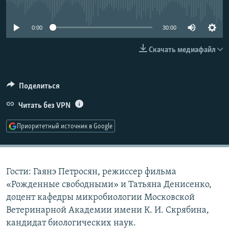
No media source currently available
РАСПИСАНИЕ ВЕЩАНИЯ
ПОДПИШИТЕСЬ НА РАССЫЛКУ
0:00
30:00
Скачать медиафайл
СОЦИАЛЬНЫЕ СЕТИ
Поделиться
Читать без VPN
Все сайты РСЕ/РС
Приоритетный источник в Google
Гости: Гаянэ Петросян, режиссер фильма
«Рожденные свободными» и Татьяна Денисенко,
доцент кафедры микробиологии Московской
Ветеринарной Академии имени К. И. Скрябина,
кандидат биологических наук.