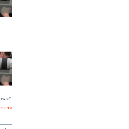
аться?
 части