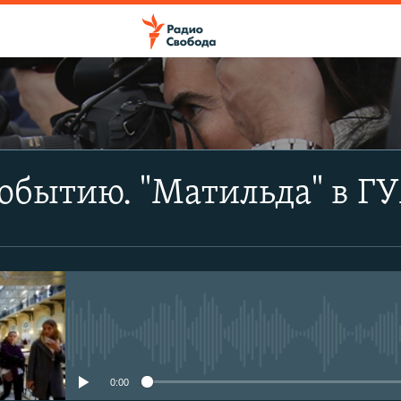
ПОДПИСАТЬСЯ
обытию. "Матильда" в Г
Apple Podcasts
CastBox
Подписаться
No media source currently avail
0:00