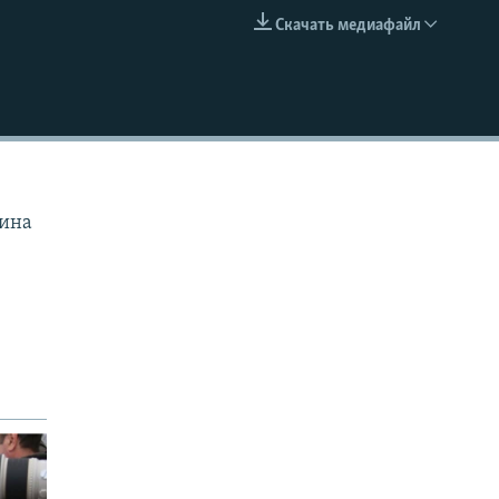
Скачать медиафайл
EMBED
рина