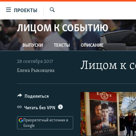
Ссылки
ПРОЕКТЫ
для
Искать
упрощенного
ЛИЦОМ К СОБЫТИЮ
ПРОГРАММЫ
доступа
ПОДКАСТЫ
Вернуться
ВЫПУСКИ
ТЕКСТЫ
ОПИСАНИЕ
АВТОРСКИЕ ПРОЕКТЫ
к
основному
ЦИТАТЫ СВОБОДЫ
28 сентября 2017
Лицом к с
содержанию
МНЕНИЯ
Елена Рыковцева
Вернутся
КУЛЬТУРА
к
главной
IDEL.РЕАЛИИ
Поделиться
навигации
КАВКАЗ.РЕАЛИИ
Вернутся
Читать без VPN
к
СЕВЕР.РЕАЛИИ
поиску
Приоритетный источник в
СИБИРЬ.РЕАЛИИ
Google