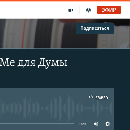
ЭФИР
Подписаться
УМе для Думы
EMBED
able
55:00