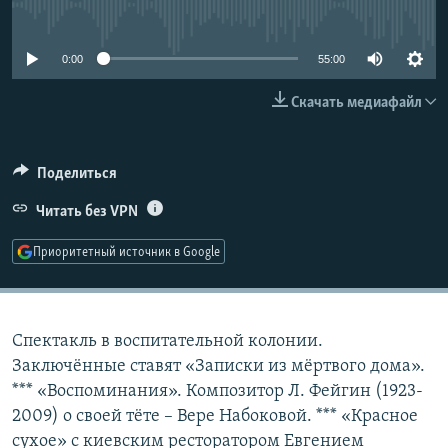
No media source currently available
РАСПИСАНИЕ ВЕЩАНИЯ
ПОДПИШИТЕСЬ НА РАССЫЛКУ
0:00
55:00
Скачать медиафайл
СОЦИАЛЬНЫЕ СЕТИ
Поделиться
Читать без VPN
Все сайты РСЕ/РС
Приоритетный источник в Google
Спектакль в воспитательной колонии.
Заключённые ставят «Записки из мёртвого дома».
*** «Воспоминания». Композитор Л. Фейгин (1923-
2009) о своей тёте – Вере Набоковой. *** «Красное
сухое» с киевским ресторатором Евгением