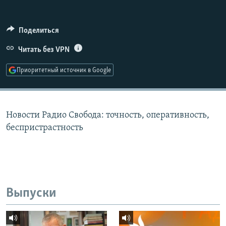
РАСПИСАНИЕ ВЕЩАНИЯ
ПОДПИШИТЕСЬ НА РАССЫЛКУ
Поделиться
Читать без VPN
СОЦИАЛЬНЫЕ СЕТИ
Приоритетный источник в Google
Новости Радио Свобода: точность, оперативность,
Все сайты РСЕ/РС
беспристрастность
Выпуски