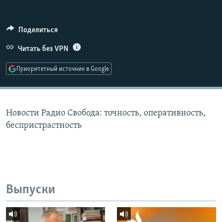
РАСПИСАНИЕ ВЕЩАНИЯ
ПОДПИШИТЕСЬ НА РАССЫЛКУ
Поделиться
Читать без VPN
СОЦИАЛЬНЫЕ СЕТИ
Приоритетный источник в Google
Новости Радио Свобода: точность, оперативность,
Все сайты РСЕ/РС
беспристрастность
Выпуски