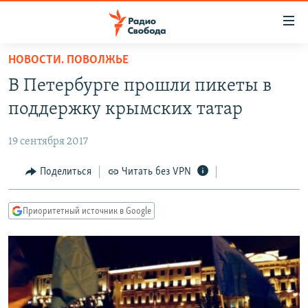
Ссылки
для
упрощенного
НОВОСТИ. ПОВОЛЖЬЕ
ПРОГРАММЫ
доступа
В Петербурге прошли пикеты в
ПОДКАСТЫ
Вернуться
поддержку крымских татар
к
АВТОРСКИЕ ПРОЕКТЫ
основному
19 сентября 2017
ЦИТАТЫ СВОБОДЫ
содержанию
Вернутся
МНЕНИЯ
Поделиться
Читать без VPN
к
КУЛЬТУРА
главной
Приоритетный источник в Google
навигации
IDEL.РЕАЛИИ
Вернутся
КАВКАЗ.РЕАЛИИ
к
СЕВЕР.РЕАЛИИ
поиску
СИБИРЬ.РЕАЛИИ