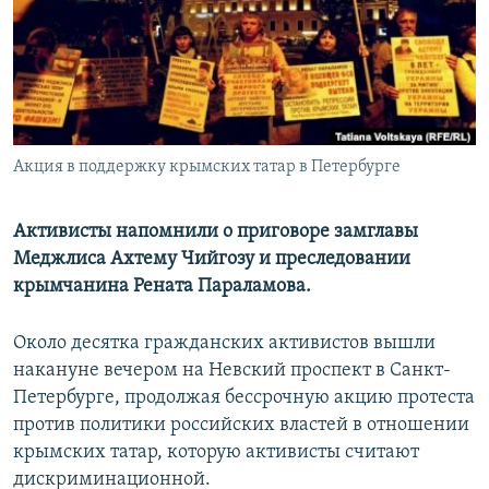
РАСПИСАНИЕ ВЕЩАНИЯ
ПОДПИШИТЕСЬ НА РАССЫЛКУ
СОЦИАЛЬНЫЕ СЕТИ
Акция в поддержку крымских татар в Петербурге
Активисты напомнили о приговоре замглавы
Меджлиса Ахтему Чийгозу и преследовании
Все сайты РСЕ/РС
крымчанина Рената Параламова.
Около десятка гражданских активистов вышли
накануне вечером на Невский проспект в Санкт-
Петербурге, продолжая бессрочную акцию протеста
против политики российских властей в отношении
крымских татар, которую активисты считают
дискриминационной.