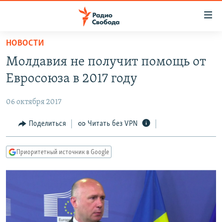
Ссылки
для
упрощенного
НОВОСТИ
ПРОГРАММЫ
доступа
Молдавия не получит помощь от
ПОДКАСТЫ
Вернуться
Евросоюза в 2017 году
к
АВТОРСКИЕ ПРОЕКТЫ
основному
06 октября 2017
ЦИТАТЫ СВОБОДЫ
содержанию
Вернутся
МНЕНИЯ
Поделиться
Читать без VPN
к
КУЛЬТУРА
главной
Приоритетный источник в Google
навигации
IDEL.РЕАЛИИ
Вернутся
КАВКАЗ.РЕАЛИИ
к
СЕВЕР.РЕАЛИИ
поиску
СИБИРЬ.РЕАЛИИ