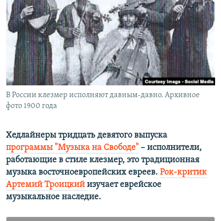
РАСПИСАНИЕ ВЕЩАНИЯ
ПОДПИШИТЕСЬ НА РАССЫЛКУ
СОЦИАЛЬНЫЕ СЕТИ
В России клезмер исполняют давным-давно. Архивное
фото 1900 года
Все сайты РСЕ/РС
Хедлайнеры тридцать девятого выпуска
программы "Музыка на Свободе"
– исполнители,
работающие в стиле клезмер, это традиционная
музыка восточноевропейских евреев.
Рок-критик
Артемий Троицкий
изучает еврейское
музыкальное наследие.​