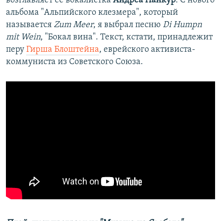
возглавляет ее вокалистка
Андреа Панкур
. С нового
альбома "Альпийского клезмера", который
называется
Zum Meer
, я выбрал песню
Di Humpn
mit Wein
, "Бокал вина". Текст, кстати, принадлежит
перу
Гирша Блоштейна
, еврейского активиста-
коммуниста из Советского Союза.