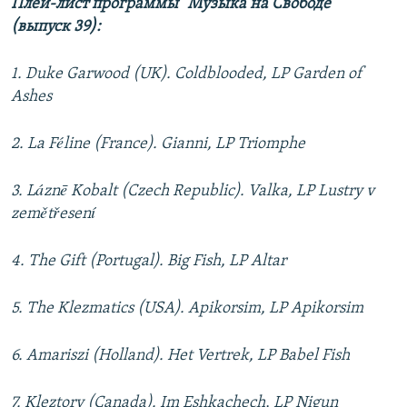
Плей-лист программы "Музыка на Свободе"
(выпуск 39):
1. Duke Garwood (UK). Coldblooded, LP Garden of
Ashes
2. La Féline (France). Gianni, LP Triomphe
3. Láznē Kobalt (Czech Republic). Valka, LP Lustry v
zemětřesení​
4. The Gift (Portugal). Big Fish, LP Altar
5. The Klezmatics (USA). Apikorsim, LP Apikorsim
6. Amariszi (Holland). Het Vertrek, LP Babel Fish
7. Kleztory (Canada). Im Eshkachech, LP Nigun