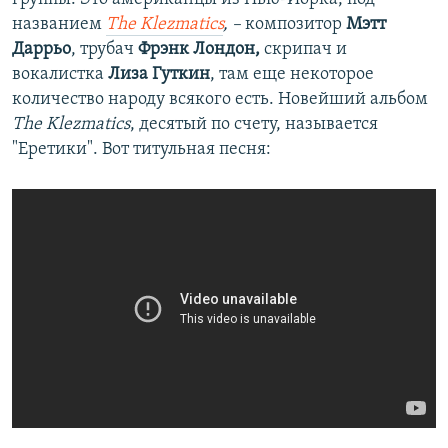
названием
The Klezmatics
, –
композитор
Мэтт
Даррьо
, трубач
Фрэнк Лондон,
скрипач и
вокалистка
Лиза Гуткин
, там еще некоторое
количество народу всякого есть. Новейший альбом
The Klezmatics
, десятый по счету, называется
"Еретики". Вот титульная песня: