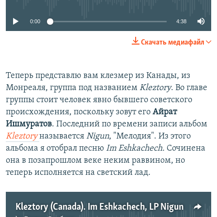
0:00
4:38
Скачать медиафайл
Теперь представлю вам клезмер из Канады, из
Монреаля, группа под названием
Kleztory
. Во главе
группы стоит человек явно бывшего советского
происхождения, поскольку зовут его
Айрат
Ишмуратов
. Последний по времени записи альбом
Kleztory
называется
Nigun
, "Мелодия". Из этого
альбома я отобрал песню
Im Eshkachech.
Сочинена
она в позапрошлом веке неким раввином, но
теперь исполняется на светский лад.
Kleztory (Canada). Im Eshkachech, LP Nigun