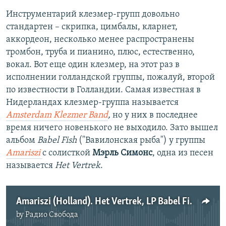
Инструментарий клезмер-групп довольно
стандартен – скрипка, цимбалы, кларнет,
аккордеон, несколько менее распространены
тромбон, труба и пианино, плюс, естественно,
вокал. Вот еще один клезмер, на этот раз в
исполнении голландской группы, пожалуй, второй
по известности в Голландии. Самая известная в
Нидерландах клезмер-группа называется
Amsterdam Klezmer Band
,
но у них в последнее
время ничего новенького не выходило. Зато вышел
альбом
Babel Fish
("Вавилонская рыба") у группы
Amariszi
с солисткой
Мэрль Симонс
, одна из песен
называется
Het Vertrek
.
Amariszi (Holland). Het Vertrek, LP Babel Fish
by
Радио Свобода
No media source currently available