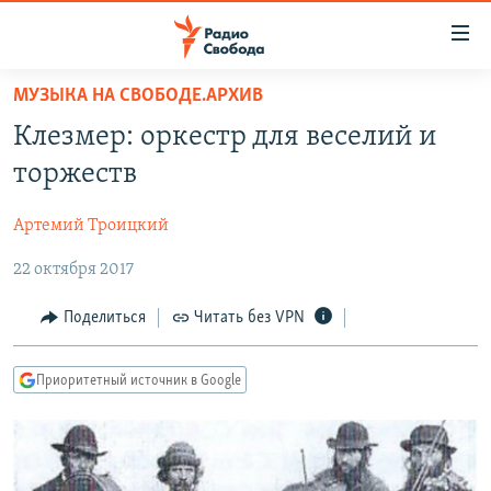
Ссылки
для
упрощенного
МУЗЫКА НА СВОБОДЕ.АРХИВ
ПРОГРАММЫ
доступа
Клезмер: оркестр для веселий и
ПОДКАСТЫ
Вернуться
торжеств
к
АВТОРСКИЕ ПРОЕКТЫ
основному
Артемий Троицкий
ЦИТАТЫ СВОБОДЫ
содержанию
Вернутся
22 октября 2017
МНЕНИЯ
к
КУЛЬТУРА
Поделиться
Читать без VPN
главной
навигации
IDEL.РЕАЛИИ
Вернутся
Приоритетный источник в Google
КАВКАЗ.РЕАЛИИ
к
СЕВЕР.РЕАЛИИ
поиску
СИБИРЬ.РЕАЛИИ