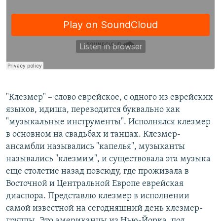
"Клезмер" – слово еврейское, с одного из еврейских
языков, идиша, переводится буквально как
"музыкальные инструменты". Исполнялся клезмер
в основном на свадьбах и танцах. Клезмер-
ансамбли назывались "капелья", музыканты
назывались "клезмим", и существовала эта музыка
еще столетие назад повсюду, где проживала в
Восточной и Центральной Европе еврейская
диаспора. Представлю клезмер в исполнении
самой известной на сегодняшний день клезмер-
группы. Это американцы из Нью-Йорка, под