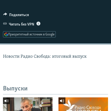
РАСПИСАНИЕ ВЕЩАНИЯ
ПОДПИШИТЕСЬ НА РАССЫЛКУ
Поделиться
Читать без VPN
СОЦИАЛЬНЫЕ СЕТИ
Приоритетный источник в Google
Новости Радио Свобода: итоговый выпуск
Все сайты РСЕ/РС
Выпуски