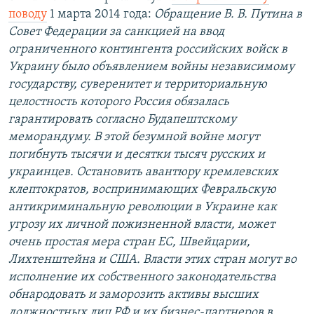
поводу
1 марта 2014 года:
Обращение В. В. Путина в
Совет Федерации за санкцией на ввод
ограниченного контингента российских войск в
Украину было объявлением войны независимому
государству, суверенитет и территориальную
целостность которого Россия обязалась
гарантировать согласно Будапештскому
меморандуму. В этой безумной войне могут
погибнуть тысячи и десятки тысяч русских и
украинцев. Остановить авантюру кремлевских
клептократов, воспринимающих Февральскую
антикриминальную революции в Украине как
угрозу их личной пожизненной власти, может
очень простая мера стран ЕС, Швейцарии,
Лихтенштейна и США. Власти этих стран могут во
исполнение их собственного законодательства
обнародовать и заморозить активы высших
должностных лиц РФ и их бизнес-партнеров в