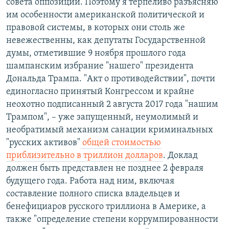
совета оппозиции. Поэтому я терпеливо разъясняю
им особенности американской политической и
правовой системы, в которых они столь же
невежественны, как депутаты Государственной
думы, отметившие 9 ноября прошлого года
шампанским избрание "нашего" президента
Дональда Трампа. "Акт о противодействии", почти
единогласно принятый Конгрессом и крайне
неохотно подписанный 2 августа 2017 года "нашим
Трампом", – уже запущенный, неумолимый и
необратимый механизм санации криминальных
"русских активов"
общей стоимостью
приблизительно в триллион долларов
. Доклад
должен быть представлен не позднее 2 февраля
будущего года. Работа над ним, включая
составление полного списка владельцев и
бенефициаров русского триллиона в Америке, а
также "определение степени коррумпированности