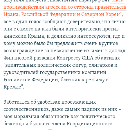
выучили наизусть знаменитый параграф 241
"Акта
противодействия агрессии со стороны правительств
Ирана, Российской Федерации и Северной Кореи"
,
все в один голос cообщают доверительно, что лично
они с самого начала были категорически против
аннексии Крыма, и деликатно интересуются, где и
кому можно было бы предложить очень крупное
вознаграждение за невключение их имен в доклад
Финансовой разведки Конгрессу США об активах
"влиятельных политических фигур, олигархов и
руководителей государственных компаний
Российской Федерации, близких к режиму в
Кремле".
Заботиться об удобствах проезжающих
соотечественников, даже самых падших из них –
моя моральная обязанность как политического
беженца и бывшего члена Координационного