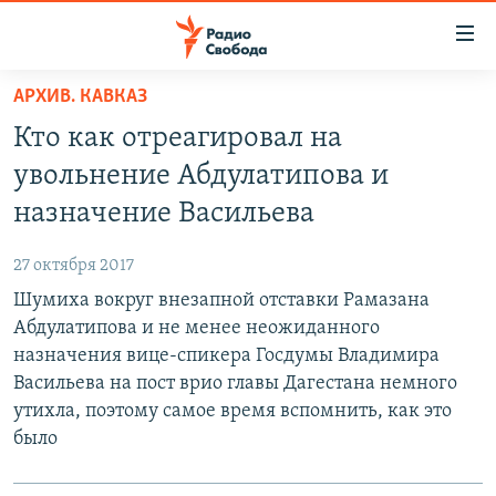
Ссылки
для
упрощенного
АРХИВ. КАВКАЗ
ПРОГРАММЫ
доступа
Кто как отреагировал на
ПОДКАСТЫ
Вернуться
увольнение Абдулатипова и
к
АВТОРСКИЕ ПРОЕКТЫ
назначение Васильева
основному
ЦИТАТЫ СВОБОДЫ
содержанию
27 октября 2017
Вернутся
МНЕНИЯ
Шумиха вокруг внезапной отставки Рамазана
к
КУЛЬТУРА
Абдулатипова и не менее неожиданного
главной
назначения вице-спикера Госдумы Владимира
навигации
IDEL.РЕАЛИИ
Васильева на пост врио главы Дагестана немного
Вернутся
КАВКАЗ.РЕАЛИИ
утихла, поэтому самое время вспомнить, как это
к
СЕВЕР.РЕАЛИИ
было
поиску
СИБИРЬ.РЕАЛИИ