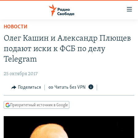
Ссылки
для
упрощенного
НОВОСТИ
ПРОГРАММЫ
доступа
Олег Кашин и Александр Плющев
ПОДКАСТЫ
Вернуться
подают иски к ФСБ по делу
к
АВТОРСКИЕ ПРОЕКТЫ
Telegram
основному
ЦИТАТЫ СВОБОДЫ
содержанию
25 октября 2017
Вернутся
МНЕНИЯ
к
Поделиться
Читать без VPN
КУЛЬТУРА
главной
навигации
IDEL.РЕАЛИИ
Приоритетный источник в Google
Вернутся
КАВКАЗ.РЕАЛИИ
к
СЕВЕР.РЕАЛИИ
поиску
СИБИРЬ.РЕАЛИИ