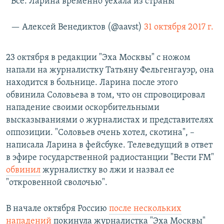
Всё. Ларина временно уехала из страны
— Алексей Венедиктов (@aavst)
31 октября 2017 г.
23 октября в редакции "Эха Москвы" с ножом
напали на журналистку Татьяну Фельгенгауэр, она
находится в больнице. Ларина после этого
обвинила Соловьева в том, что он спровоцировал
нападение своими оскорбительными
высказываниями о журналистах и представителях
оппозиции. "Соловьев очень хотел, скотина", –
написала Ларина в фейсбуке. Телеведущий в ответ
в эфире государственной радиостанции "Вести FM" ​
обвинил
журналистку во лжи и назвал ее
"откровенной сволочью".
В начале октября Россию
после нескольких
нападений
покинула журналистка "Эха Москвы"