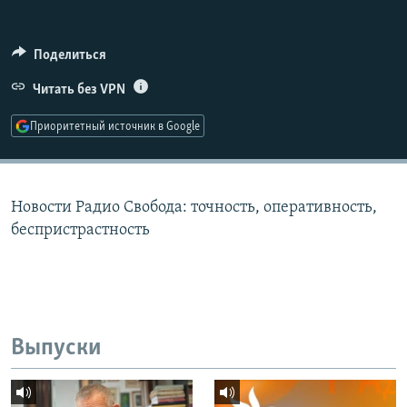
РАСПИСАНИЕ ВЕЩАНИЯ
ПОДПИШИТЕСЬ НА РАССЫЛКУ
Поделиться
Читать без VPN
СОЦИАЛЬНЫЕ СЕТИ
Приоритетный источник в Google
Новости Радио Свобода: точность, оперативность,
Все сайты РСЕ/РС
беспристрастность
Выпуски