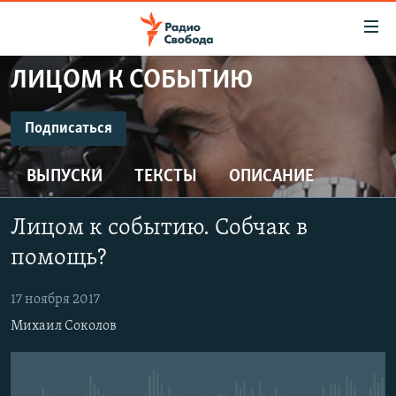
Ссылки
для
упрощенного
ЛИЦОМ К СОБЫТИЮ
ПРОГРАММЫ
доступа
ПОДКАСТЫ
Подписаться
Вернуться
к
ПОДПИСАТЬСЯ
АВТОРСКИЕ ПРОЕКТЫ
основному
ВЫПУСКИ
ТЕКСТЫ
ОПИСАНИЕ
ЦИТАТЫ СВОБОДЫ
содержанию
CastBox
Вернутся
МНЕНИЯ
Лицом к событию. Собчак в
к
КУЛЬТУРА
помощь?
главной
Подписаться
навигации
IDEL.РЕАЛИИ
17 ноября 2017
Вернутся
КАВКАЗ.РЕАЛИИ
Михаил Соколов
к
СЕВЕР.РЕАЛИИ
поиску
СИБИРЬ.РЕАЛИИ