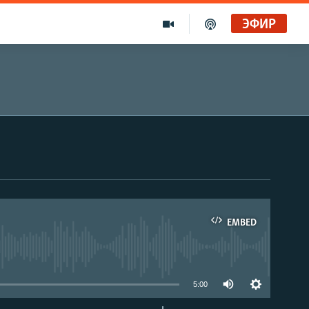
ЭФИР
EMBED
able
5:00