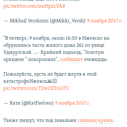
pic.twitter.com/snsHp2cYA8
— Mikhail Vershinin (@Mikki_Versh)
9 ноября 2017 г.
"В четверг, 9 ноября, около 16:30 в Ижевске на
обрушилась часть жилого дома 261 по улице
Удмуртской. …- Крайний подъезд, "Золотую
орхидею " похоронило",
сообщают
очевидцы.
Пожалуйста, пусть не будет жертв в этой
катастрофеИжевск🙏🏻
pic.twitter.com/T2wZETeGTU
— Катя (@KatPavlova)
9 ноября 2017 г.
Также пишут, что под завалами
слышны крики
.