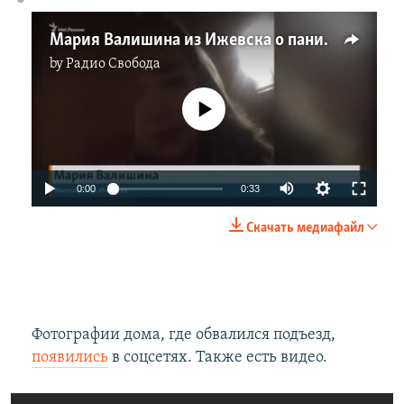
Мария Валишина из Ижевска о панике после обрушения многоэтажного дома
by
Радио Свобода
No media source currently available
0:00
0:33
Скачать медиафайл
Фотографии дома, где обвалился подъезд,
появились
в соцсетях. Также есть видео.