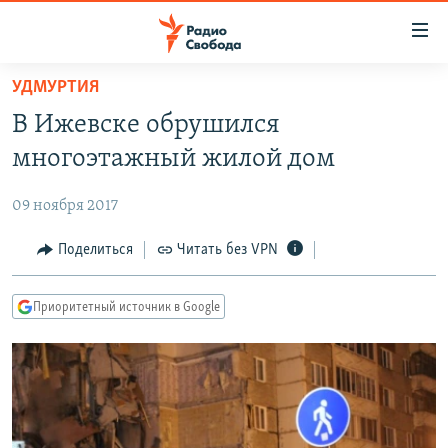
Ссылки
для
упрощенного
УДМУРТИЯ
ПРОГРАММЫ
доступа
В Ижевске обрушился
ПОДКАСТЫ
Вернуться
многоэтажный жилой дом
к
АВТОРСКИЕ ПРОЕКТЫ
основному
09 ноября 2017
ЦИТАТЫ СВОБОДЫ
содержанию
Вернутся
МНЕНИЯ
Поделиться
Читать без VPN
к
КУЛЬТУРА
главной
Приоритетный источник в Google
навигации
IDEL.РЕАЛИИ
Вернутся
КАВКАЗ.РЕАЛИИ
к
СЕВЕР.РЕАЛИИ
поиску
СИБИРЬ.РЕАЛИИ