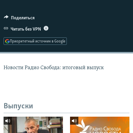
РАСПИСАНИЕ ВЕЩАНИЯ
ПОДПИШИТЕСЬ НА РАССЫЛКУ
Поделиться
Читать без VPN
СОЦИАЛЬНЫЕ СЕТИ
Приоритетный источник в Google
Новости Радио Свобода: итоговый выпуск
Все сайты РСЕ/РС
Выпуски