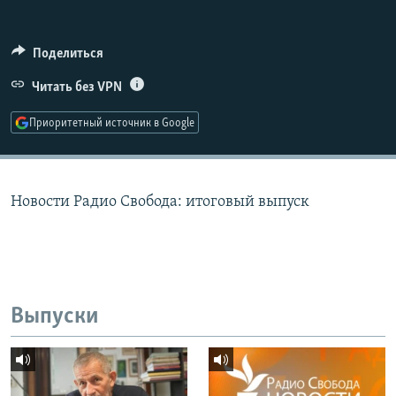
РАСПИСАНИЕ ВЕЩАНИЯ
ПОДПИШИТЕСЬ НА РАССЫЛКУ
Поделиться
Читать без VPN
СОЦИАЛЬНЫЕ СЕТИ
Приоритетный источник в Google
Новости Радио Свобода: итоговый выпуск
Все сайты РСЕ/РС
Выпуски