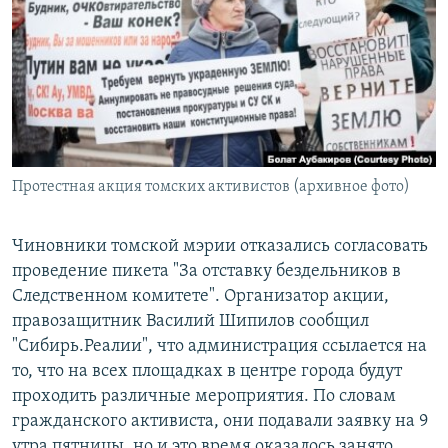
РАСПИСАНИЕ ВЕЩАНИЯ
ПОДПИШИТЕСЬ НА РАССЫЛКУ
СОЦИАЛЬНЫЕ СЕТИ
Протестная акция томских активистов (архивное фото)
Все сайты РСЕ/РС
Чиновники томской мэрии отказались согласовать
проведение пикета "За отставку бездельников в
Следственном комитете". Организатор акции,
правозащитник Василий Шипилов сообщил
"Сибирь.Реалии", что администрация ссылается на
то, что на всех площадках в центре города будут
проходить различные мероприятия. По словам
гражданского активиста, они подавали заявку на 9
утра пятницы, но и это время оказалось занято.