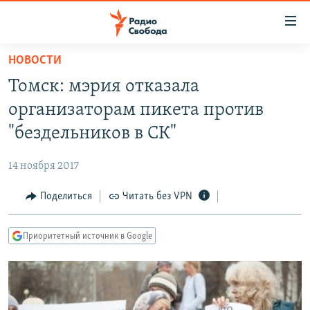
Ссылки
для
упрощенного
НОВОСТИ
ПРОГРАММЫ
доступа
Томск: мэрия отказала
ПОДКАСТЫ
Вернуться
организаторам пикета против
к
АВТОРСКИЕ ПРОЕКТЫ
"бездельников в СК"
основному
ЦИТАТЫ СВОБОДЫ
содержанию
14 ноября 2017
Вернутся
МНЕНИЯ
к
Поделиться
Читать без VPN
КУЛЬТУРА
главной
навигации
IDEL.РЕАЛИИ
Приоритетный источник в Google
Вернутся
КАВКАЗ.РЕАЛИИ
к
СЕВЕР.РЕАЛИИ
поиску
СИБИРЬ.РЕАЛИИ