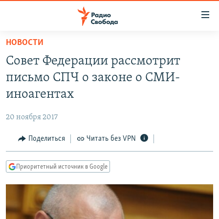
Ссылки
для
упрощенного
НОВОСТИ
ПРОГРАММЫ
доступа
Совет Федерации рассмотрит
ПОДКАСТЫ
Вернуться
письмо СПЧ о законе о СМИ-
к
АВТОРСКИЕ ПРОЕКТЫ
иноагентах
основному
ЦИТАТЫ СВОБОДЫ
содержанию
20 ноября 2017
Вернутся
МНЕНИЯ
к
Поделиться
Читать без VPN
КУЛЬТУРА
главной
навигации
IDEL.РЕАЛИИ
Приоритетный источник в Google
Вернутся
КАВКАЗ.РЕАЛИИ
к
СЕВЕР.РЕАЛИИ
поиску
СИБИРЬ.РЕАЛИИ