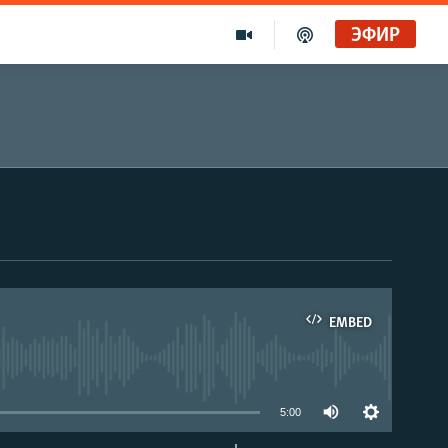
ЭФИР
EMBED
able
5:00