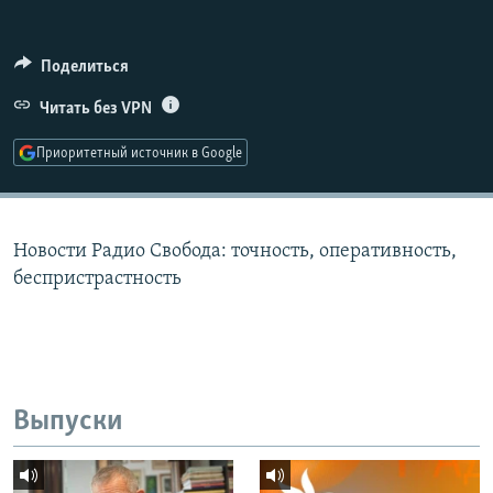
РАСПИСАНИЕ ВЕЩАНИЯ
ПОДПИШИТЕСЬ НА РАССЫЛКУ
Поделиться
Читать без VPN
СОЦИАЛЬНЫЕ СЕТИ
Приоритетный источник в Google
Новости Радио Свобода: точность, оперативность,
Все сайты РСЕ/РС
беспристрастность
Выпуски