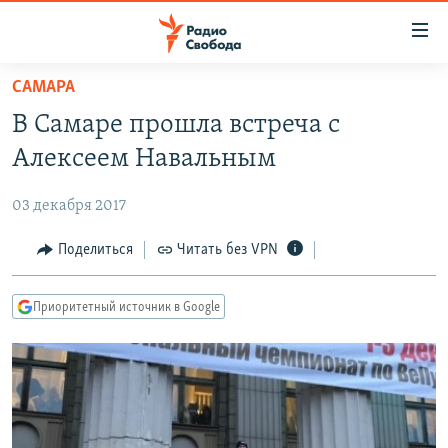
Ссылки
для
упрощенного
САМАРА
ПРОГРАММЫ
доступа
В Самаре прошла встреча с
ПОДКАСТЫ
Вернуться
Алексеем Навальным
к
АВТОРСКИЕ ПРОЕКТЫ
основному
03 декабря 2017
ЦИТАТЫ СВОБОДЫ
содержанию
Вернутся
МНЕНИЯ
Поделиться
Читать без VPN
к
КУЛЬТУРА
главной
Приоритетный источник в Google
навигации
IDEL.РЕАЛИИ
Вернутся
КАВКАЗ.РЕАЛИИ
к
СЕВЕР.РЕАЛИИ
поиску
СИБИРЬ.РЕАЛИИ