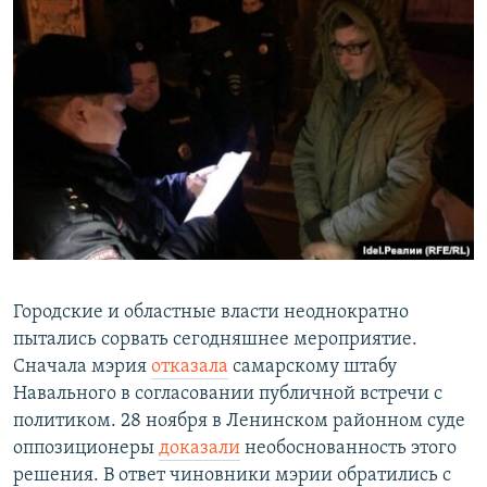
Городские и областные власти неоднократно
пытались сорвать сегодняшнее мероприятие.
Сначала мэрия
отказала
самарскому штабу
Навального в согласовании публичной встречи с
политиком. 28 ноября в Ленинском районном суде
оппозиционеры
доказали
необоснованность этого
решения. В ответ чиновники мэрии обратились с