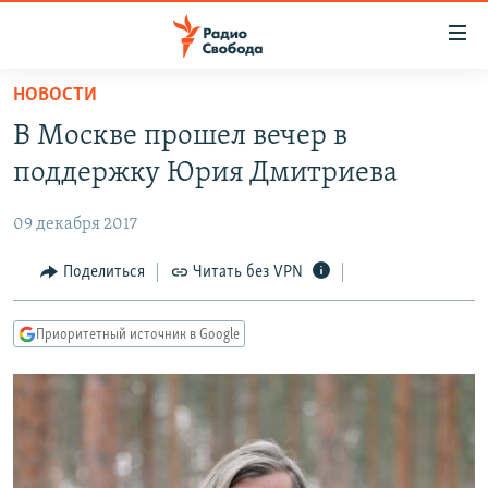
Ссылки
для
упрощенного
НОВОСТИ
ПРОГРАММЫ
доступа
В Москве прошел вечер в
ПОДКАСТЫ
Вернуться
поддержку Юрия Дмитриева
к
АВТОРСКИЕ ПРОЕКТЫ
основному
09 декабря 2017
ЦИТАТЫ СВОБОДЫ
содержанию
Вернутся
МНЕНИЯ
Поделиться
Читать без VPN
к
КУЛЬТУРА
главной
Приоритетный источник в Google
навигации
IDEL.РЕАЛИИ
Вернутся
КАВКАЗ.РЕАЛИИ
к
СЕВЕР.РЕАЛИИ
поиску
СИБИРЬ.РЕАЛИИ