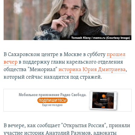
РАСПИСАНИЕ ВЕЩАНИЯ
ПОДПИШИТЕСЬ НА РАССЫЛКУ
СОЦИАЛЬНЫЕ СЕТИ
В Сахаровском центре в Москве в субботу
прошел
вечер
в поддержку главы карельского отделения
общества "Мемориал"
историка Юрия Дмитриева
,
Все сайты РСЕ/РС
который сейчас находится под стражей.
Мобильное приложение Радио Свобода.
ПОДПИШИТЕСЬ!
Еще не поздно
В вечере, как сообщает "Открытая Россия", приняли
участие историк Анатолий Разумов, адвокаты