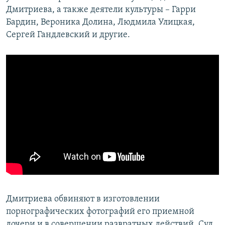
Дмитриева, а также деятели культуры – Гарри
Бардин, Вероника Долина, Людмила Улицкая,
Сергей Гандлевский и другие.
Дмитриева обвиняют в изготовлении
порнографических фотографий его приемной
дочери и в совершении развратных действий. Суд