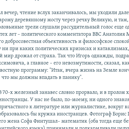
л вечер, чтение вслух заканчивалось, мы уходили дале
арому деревянному мосту через речку Великую, и там,
оловьиные трели слушали рассудительный голос еще о
 тех лет – политического комментатора BBC Анатолия
го добросовестная объективность и философское споко
 ни при каких политических кризисах и катаклизмах,
й мир дрожал от страха. Так что Игорь однажды, подр
симовича, а главное – его невозмутимости, сказал, ка
востную программу: "Итак, вчера жизнь на Земле конч
, что мы должны впадать в панику".
В 70-х железный занавес словно прорвало, и в пролом 
иностранцы. У нас не было, по-моему, ни одного знако
причастного к литературе или журналистике, вокруг к
образовалось бы кружка иностранцев. Фотограф Борис
его жена Софа Финтушал– математик (оба тогда еще бе
английского языка) принимали и подкармливали цел