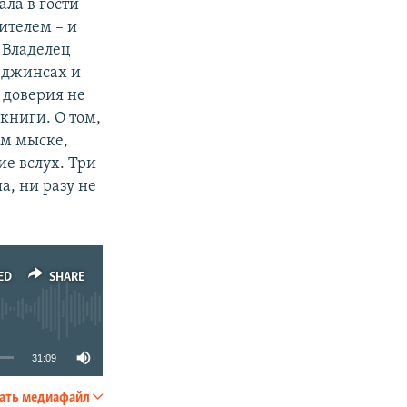
ла в гости
ителем – и
 Владелец
 джинсах и
 доверия не
книги. О том,
ом мыске,
ие вслух. Три
а, ни разу не
ED
SHARE
31:09
ать медиафайл