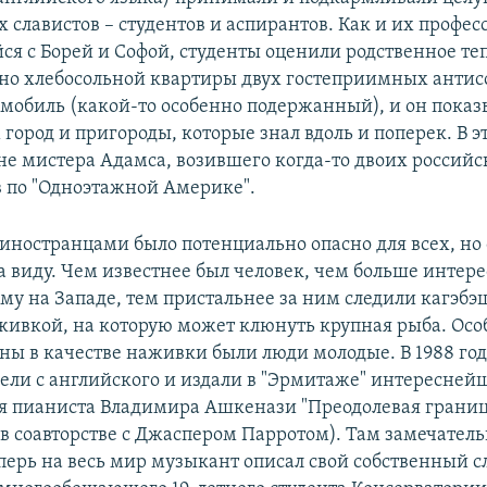
славистов – студентов и аспирантов. Как и их професс
я с Борей и Софой, студенты оценили родственное те
но хлебосольной квартиры двух гостеприимных антис
омобиль (какой-то особенно подержанный), и он показ
ород и пригороды, которые знал вдоль и поперек. В э
е мистера Адамса, возившего когда-то двоих российс
по "Одноэтажной Америке".
 иностранцами было потенциально опасно для всех, но 
на виду. Чем известнее был человек, чем больше интер
ему на Западе, тем пристальнее за ним следили кагэбэ
живкой, на которую может клюнуть крупная рыба. Осо
ны в качестве наживки были люди молодые. В 1988 год
ели с английского и издали в "Эрмитаже" интересней
 пианиста Владимира Ашкенази "Преодолевая грани
в соавторстве с Джаспером Парротом). Там замечател
перь на весь мир музыкант описал свой собственный с