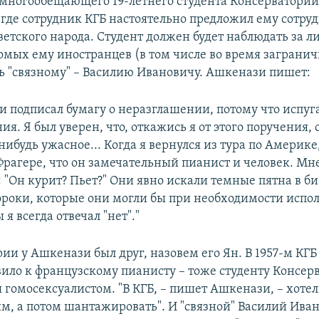
, многообещающего 19-летнего студента Консерватории
 где сотрудник КГБ настоятельно предложил ему сотру
ветского народа. Студент должен будет наблюдать за л
мых ему иностранцев (в том числе во время загранич
ь "связному" – Василию Ивановичу. Ашкенази пишет:
 и подписал бумагу о неразглашении, потому что испуг
ия. Я был уверен, что, откажись я от этого поручения,
нибудь ужасное... Когда я вернулся из тура по Америке,
рагере, что он замечательный пианист и человек. Мн
: "Он курит? Пьет?" Они явно искали темные пятна в б
ороки, которые они могли бы при необходимости испол
 я всегда отвечал "нет"."
ии у Ашкенази был друг, назовем его Ян. В 1957-м КГБ
вило к французскому пианисту – тоже студенту Консер
 гомосексуалистом. "В КГБ, – пишет Ашкенази, – хоте
ым, а потом шантажировать". И "связной" Василий Ива