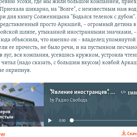
ревню Усохи, где мы жили большой компанией, приеха
Приехала шикарно, на "Волге", с неизвестным нам вод
три дня книгу Солженицына "Бодался теленок с дубом".
представленный просто Аркашей, – огромный детина в
ойской шляпе, утыканной иностранными значками, –
Люда объяснила, что именно он – владелец упомянутой 
ели ее прочесть, не было речи, и на пустынном песчан
 луг, вся компания, усевшись кружком, устроила чтен
 читал (надо сказать, с большим вкусом) ковбой Аркаш
не охрипнув.
"Явление иностранцев". Окончание главы
EMB
by
Радио Свобода
No media source currently available
0:00
Скач
yer