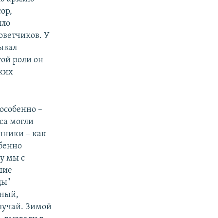
ор,
пло
оветчиков. У
ывал
той роли он
ких
особенно –
еса могли
шники – как
бенно
у мы с
шие
цы"
ьный,
лучай. Зимой