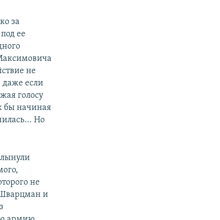
ко за
 под ее
дного
 Максимовича
йствие не
 даже если
ажая голосу
к бы начиная
илась... Но
хлынули
мого,
оторого не
 Шварцман и
з
ую армию