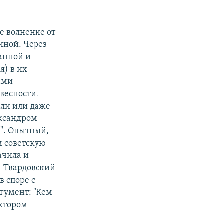
SHARE
не волнение от
иной. Через
анной и
я) в их
лами
весности.
яли или даже
ександром
". Опытный,
 советскую
ачила и
ой Твардовский
в споре с
гумент: "Кем
актором