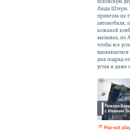
псковскую де
Люда Штерн. 
привезла на 
автомобиля, 
кожаной ковб
вызывал, но 
чтобы все усп
вдававшемся в
дня подряд ее
устав и даже 
Pop-out pla