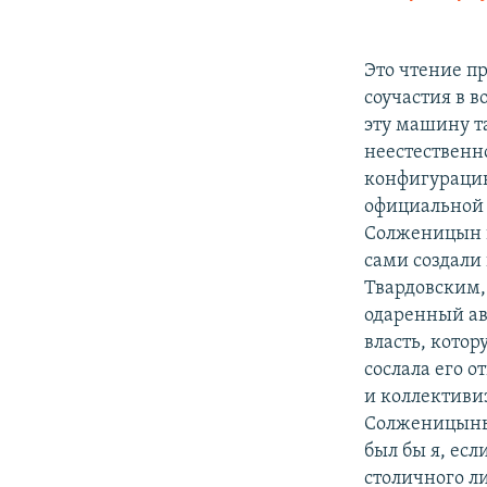
Это чтение пр
соучастия в 
эту машину т
неестественн
конфигурацию,
официальной 
Солженицын в
сами создали
Твардовским,
одаренный ав
власть, котор
сослала его о
и коллективиз
Солженицыным
был бы я, есл
столичного л