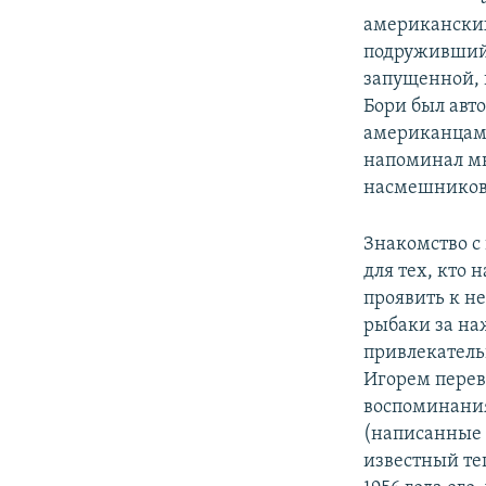
американских 
подружившийс
запущенной, 
Бори был авт
американцам г
напоминал мн
насмешников 
Знакомство с
для тех, кто 
проявить к н
рыбаки за на
привлекатель
Игорем перев
воспоминания
(написанные 
известный те