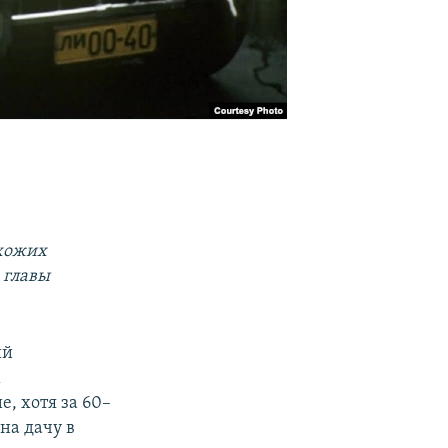
охожих
 главы
ий
м
е, хотя за 60–
на дачу в