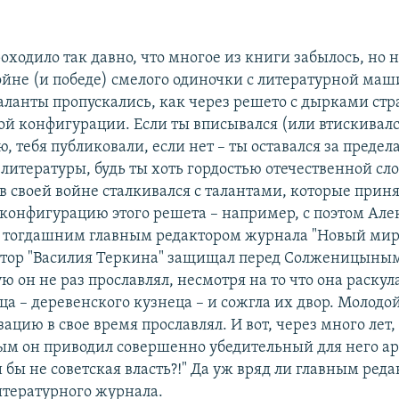
EMBED
оходило так давно, что многое из книги забылось, но 
войне (и победе) смелого одиночки с литературной маш
аланты пропускались, как через решето с дырками стр
ой конфигурации. Если ты вписывался (или втискивалс
 тебя публиковали, если нет – ты оставался за преде
литературы, будь ты хоть гордостью отечественной сло
 своей войне сталкивался с талантами, которые прин
 конфигурацию этого решета – например, с поэтом Ал
 тогдашним главным редактором журнала "Новый мир
тор "Василия Теркина" защищал перед Солженицыным
ую он не раз прославлял, несмотря на то что она раскул
тца – деревенского кузнеца – и сожгла их двор. Молод
ацию в свое время прославлял. И вот, через много лет, 
 он приводил совершенно убедительный для него ар
и бы не советская власть?!" Да уж вряд ли главным ред
итературного журнала.