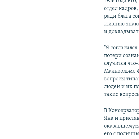
1956 года его
отдел кадров,
ради блага со
жизнью знако
и докладыват
"Я согласился
потери сознан
случится что-
Малькольме Ф
вопросы типа
людей и их п
такие вопросы
В Консерватор
Яна и приста
оказавшемуся
его с поличн