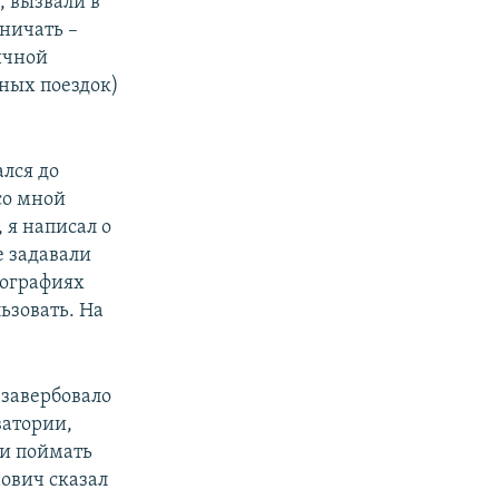
, вызвали в
дничать –
ичной
ных поездок)
ался до
 со мной
 я написал о
е задавали
иографиях
ьзовать. На
 завербовало
ватории,
ли поймать
нович сказал