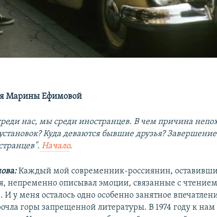
я Марины Ефимовой
реди нас, мы среди иностранцев. В чем причина неп
установок? Куда деваются бывшие друзья? Завершение
странцев".
Начало
.
ова:
Каждый мой современник-россиянин, оставивш
, непременно описывал эмоции, связанные с чтение
 И у меня осталось одно особенно занятное впечатлени
рочла горы запрещенной литературы. В 1974 году к нам 