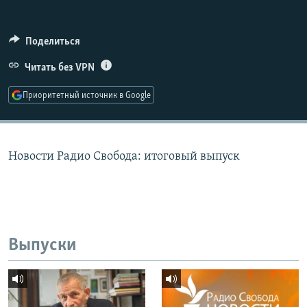
РАСПИСАНИЕ ВЕЩАНИЯ
ПОДПИШИТЕСЬ НА РАССЫЛКУ
Поделиться
Читать без VPN
СОЦИАЛЬНЫЕ СЕТИ
Приоритетный источник в Google
Новости Радио Свобода: итоговый выпуск
Все сайты РСЕ/РС
Выпуски