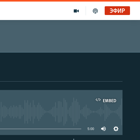
ЭФИР
EMBED
able
5:00