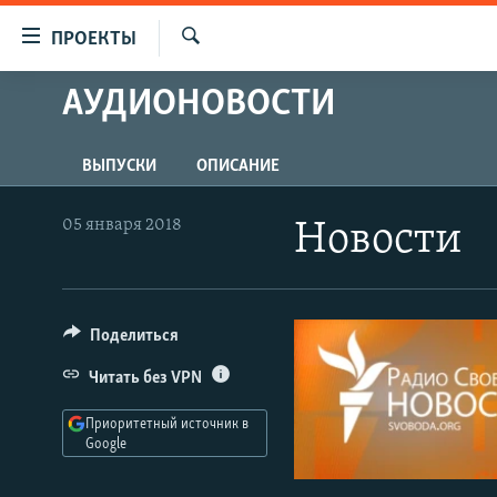
Ссылки
ПРОЕКТЫ
для
Искать
упрощенного
АУДИОНОВОСТИ
ПРОГРАММЫ
доступа
ПОДКАСТЫ
Вернуться
ВЫПУСКИ
ОПИСАНИЕ
АВТОРСКИЕ ПРОЕКТЫ
к
основному
ЦИТАТЫ СВОБОДЫ
05 января 2018
Новости
содержанию
МНЕНИЯ
Вернутся
КУЛЬТУРА
к
главной
Поделиться
IDEL.РЕАЛИИ
навигации
КАВКАЗ.РЕАЛИИ
Читать без VPN
Вернутся
к
СЕВЕР.РЕАЛИИ
Приоритетный источник в
поиску
Google
СИБИРЬ.РЕАЛИИ