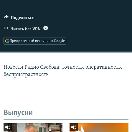
РАСПИСАНИЕ ВЕЩАНИЯ
ПОДПИШИТЕСЬ НА РАССЫЛКУ
Поделиться
Читать без VPN
СОЦИАЛЬНЫЕ СЕТИ
Приоритетный источник в Google
Новости Радио Свобода: точность, оперативность,
Все сайты РСЕ/РС
беспристрастность
Выпуски