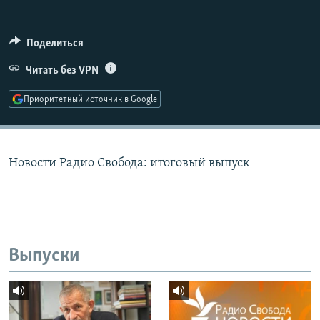
РАСПИСАНИЕ ВЕЩАНИЯ
ПОДПИШИТЕСЬ НА РАССЫЛКУ
Поделиться
Читать без VPN
СОЦИАЛЬНЫЕ СЕТИ
Приоритетный источник в Google
Новости Радио Свобода: итоговый выпуск
Все сайты РСЕ/РС
Выпуски