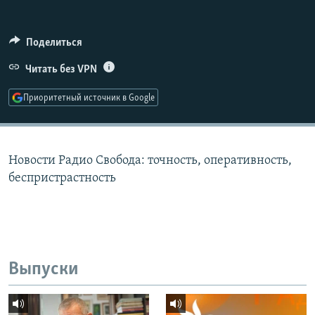
РАСПИСАНИЕ ВЕЩАНИЯ
ПОДПИШИТЕСЬ НА РАССЫЛКУ
Поделиться
Читать без VPN
СОЦИАЛЬНЫЕ СЕТИ
Приоритетный источник в Google
Новости Радио Свобода: точность, оперативность,
Все сайты РСЕ/РС
беспристрастность
Выпуски