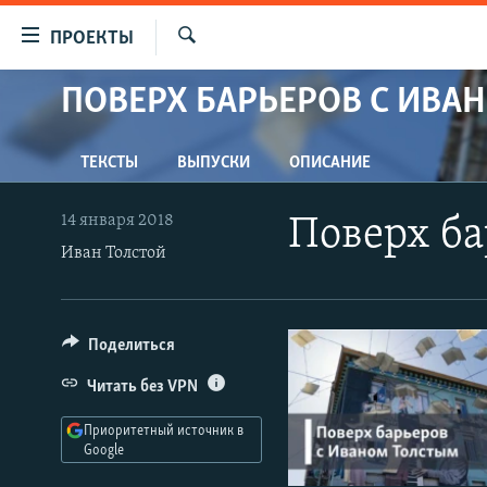
Ссылки
ПРОЕКТЫ
для
Искать
упрощенного
ПОВЕРХ БАРЬЕРОВ С ИВА
ПРОГРАММЫ
доступа
ПОДКАСТЫ
Вернуться
ТЕКСТЫ
ВЫПУСКИ
ОПИСАНИЕ
АВТОРСКИЕ ПРОЕКТЫ
к
основному
ЦИТАТЫ СВОБОДЫ
14 января 2018
Поверх ба
содержанию
МНЕНИЯ
Иван Толстой
Вернутся
КУЛЬТУРА
к
главной
IDEL.РЕАЛИИ
Поделиться
навигации
КАВКАЗ.РЕАЛИИ
Вернутся
Читать без VPN
к
СЕВЕР.РЕАЛИИ
поиску
Приоритетный источник в
СИБИРЬ.РЕАЛИИ
Google