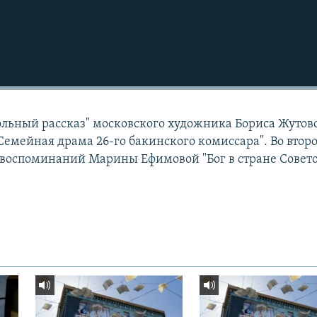
стольный рассказ" московского художника Бориса Жутов
Семейная драма 26-го бакинского комиссара". Во втор
из воспоминаний Марины Ефимовой "Бог в стране Совето