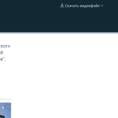
Скачать медиафайл
EMBED
ского
ой
в".