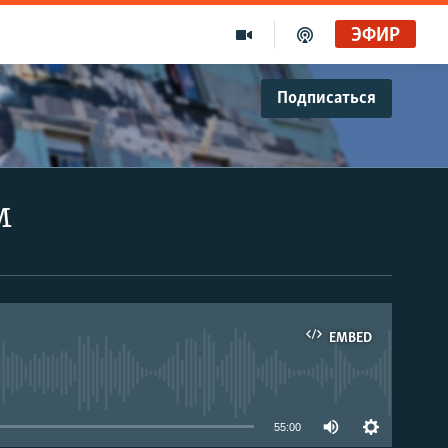
ЭФИР
Подписаться
м
EMBED
able
55:00