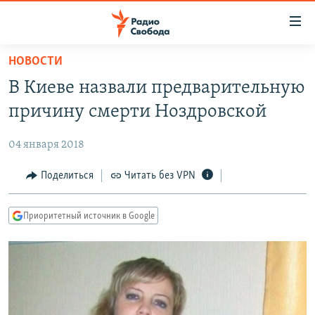
Ссылки
для
упрощенного
НОВОСТИ
ПРОГРАММЫ
доступа
В Киеве назвали предварительную
ПОДКАСТЫ
Вернуться
причину смерти Ноздровской
к
АВТОРСКИЕ ПРОЕКТЫ
основному
04 января 2018
ЦИТАТЫ СВОБОДЫ
содержанию
Вернутся
МНЕНИЯ
Поделиться
Читать без VPN
к
КУЛЬТУРА
главной
Приоритетный источник в Google
навигации
IDEL.РЕАЛИИ
Вернутся
КАВКАЗ.РЕАЛИИ
к
СЕВЕР.РЕАЛИИ
поиску
СИБИРЬ.РЕАЛИИ