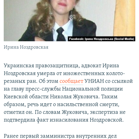
РАСПИСАНИЕ ВЕЩАНИЯ
ПОДПИШИТЕСЬ НА РАССЫЛКУ
СОЦИАЛЬНЫЕ СЕТИ
Ирина Ноздровская
Украинская правозащитница, адвокат Ирина
Ноздровская умерла от множественных колото-
Все сайты РСЕ/РС
резаных ран. Об этом
сообщает
УНИАН со ссылкой
на главу пресс-службы Национальной полиции
Киевской области Николая Жуковича. Таким
образом, речь идет о насильственной смерти,
отметил он. По словам Жуковича, экспертиза не
подтвердила факт изнасилования Ноздровской.
Ранее первый замминистра внутренних дел