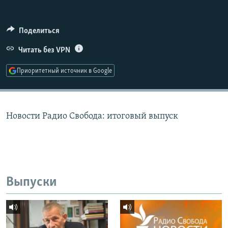
РАСПИСАНИЕ ВЕЩАНИЯ
ПОДПИШИТЕСЬ НА РАССЫЛКУ
Поделиться
Читать без VPN
СОЦИАЛЬНЫЕ СЕТИ
Приоритетный источник в Google
Новости Радио Свобода: итоговый выпуск
Все сайты РСЕ/РС
Выпуски