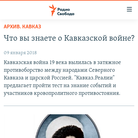
Ссылки
для
упрощенного
АРХИВ. КАВКАЗ
ПРОГРАММЫ
доступа
Что вы знаете о Кавказской войне?
ПОДКАСТЫ
Вернуться
к
09 января 2018
АВТОРСКИЕ ПРОЕКТЫ
основному
Кавказская война 19 века вылилась в затяжное
ЦИТАТЫ СВОБОДЫ
содержанию
противоборство между народами Северного
Вернутся
МНЕНИЯ
Кавказа и царской Россией. "Кавказ.Реалии"
к
предлагает пройти тест на знание событий и
КУЛЬТУРА
главной
участников кровопролитного противостояния.
навигации
IDEL.РЕАЛИИ
Вернутся
КАВКАЗ.РЕАЛИИ
к
СЕВЕР.РЕАЛИИ
поиску
СИБИРЬ.РЕАЛИИ