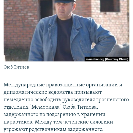
РАСПИСАНИЕ ВЕЩАНИЯ
ПОДПИШИТЕСЬ НА РАССЫЛКУ
СОЦИАЛЬНЫЕ СЕТИ
Оюб Титиев
Все сайты РСЕ/РС
Международные правозащитные организации и
дипломатические ведомства призывают
немедленно освободить руководителя грозненского
отделения "Мемориала" Оюба Титиева,
задержанного по подозрению в хранении
наркотиков. Между тем чеченские силовики
угрожают родственникам задержанного.