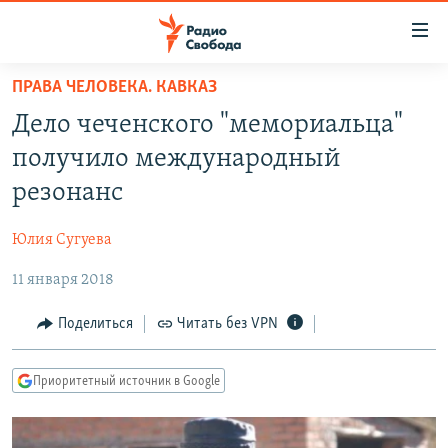
Ссылки
для
упрощенного
ПРАВА ЧЕЛОВЕКА. КАВКАЗ
ПРОГРАММЫ
доступа
Дело чеченского "мемориальца"
ПОДКАСТЫ
Вернуться
получило международный
к
АВТОРСКИЕ ПРОЕКТЫ
резонанс
основному
ЦИТАТЫ СВОБОДЫ
содержанию
Юлия Сугуева
Вернутся
МНЕНИЯ
к
11 января 2018
КУЛЬТУРА
главной
навигации
IDEL.РЕАЛИИ
Поделиться
Читать без VPN
Вернутся
КАВКАЗ.РЕАЛИИ
к
Приоритетный источник в Google
СЕВЕР.РЕАЛИИ
поиску
СИБИРЬ.РЕАЛИИ