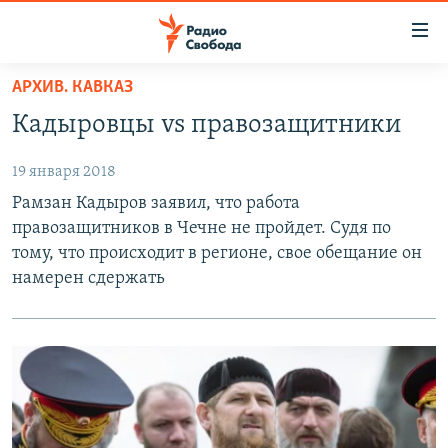
Ссылки
для
упрощенного
АРХИВ. КАВКАЗ
ПРОГРАММЫ
доступа
Кадыровцы vs правозащитники
ПОДКАСТЫ
Вернуться
к
19 января 2018
АВТОРСКИЕ ПРОЕКТЫ
основному
Рамзан Кадыров заявил, что работа
ЦИТАТЫ СВОБОДЫ
содержанию
правозащитников в Чечне не пройдет. Судя по
Вернутся
МНЕНИЯ
тому, что происходит в регионе, свое обещание он
к
намерен сдержать
КУЛЬТУРА
главной
навигации
IDEL.РЕАЛИИ
Вернутся
КАВКАЗ.РЕАЛИИ
к
СЕВЕР.РЕАЛИИ
поиску
СИБИРЬ.РЕАЛИИ