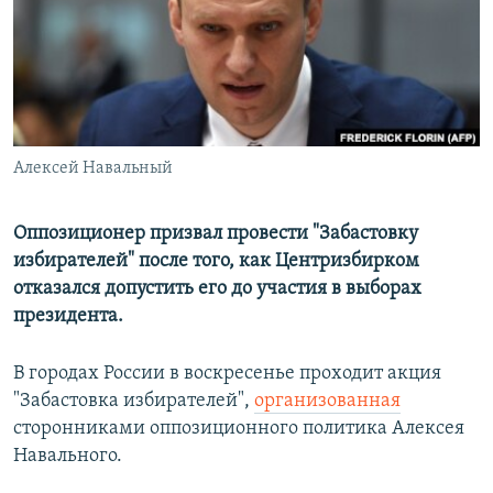
РАСПИСАНИЕ ВЕЩАНИЯ
ПОДПИШИТЕСЬ НА РАССЫЛКУ
СОЦИАЛЬНЫЕ СЕТИ
Алексей Навальный
Оппозиционер призвал провести "Забастовку
избирателей" после того, как Центризбирком
Все сайты РСЕ/РС
отказался допустить его до участия в выборах
президента.
В городах России в воскресенье проходит акция
"Забастовка избирателей",
организованная
сторонниками оппозиционного политика Алексея
Навального.