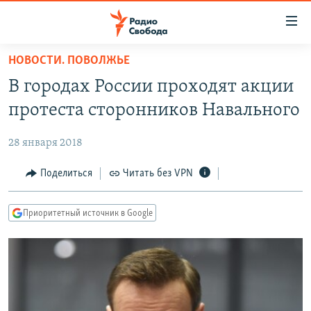
Ссылки
для
упрощенного
НОВОСТИ. ПОВОЛЖЬЕ
ПРОГРАММЫ
доступа
В городах России проходят акции
ПОДКАСТЫ
Вернуться
протеста сторонников Навального
к
АВТОРСКИЕ ПРОЕКТЫ
основному
28 января 2018
ЦИТАТЫ СВОБОДЫ
содержанию
Вернутся
МНЕНИЯ
Поделиться
Читать без VPN
к
КУЛЬТУРА
главной
Приоритетный источник в Google
навигации
IDEL.РЕАЛИИ
Вернутся
КАВКАЗ.РЕАЛИИ
к
СЕВЕР.РЕАЛИИ
поиску
СИБИРЬ.РЕАЛИИ