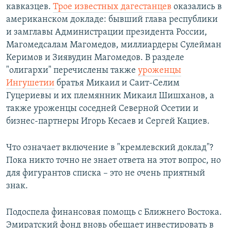
кавказцев.
Трое известных дагестанцев
оказались в
американском докладе: бывший глава республики
и замглавы Администрации президента России,
Магомедсалам Магомедов, миллиардеры Сулейман
Керимов и Зиявудин Магомедов. В разделе
"олигархи" перечислены также
уроженцы
Ингушетии
братья Микаил и Саит-Селим
Гуцериевы и их племянник Микаил Шишханов, а
также уроженцы соседней Северной Осетии и
бизнес-партнеры Игорь Кесаев и Сергей Кациев.
Что означает включение в "кремлевский доклад"?
Пока никто точно не знает ответа на этот вопрос, но
для фигурантов списка – это не очень приятный
знак.
Подоспела финансовая помощь с Ближнего Востока.
Эмиратский фонд вновь обещает инвестировать в