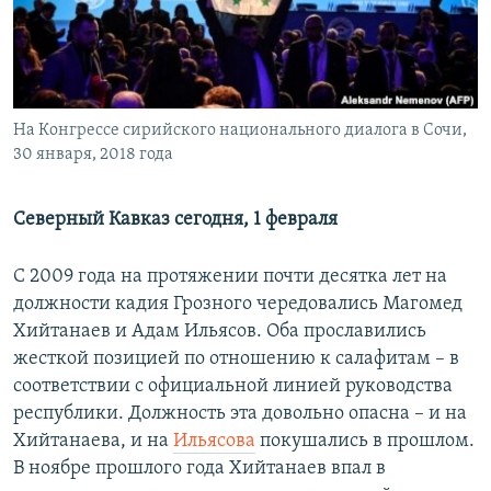
РАСПИСАНИЕ ВЕЩАНИЯ
ПОДПИШИТЕСЬ НА РАССЫЛКУ
СОЦИАЛЬНЫЕ СЕТИ
На Конгрессе сирийского национального диалога в Сочи,
30 января, 2018 года
Северный Кавказ сегодня, 1 февраля
Все сайты РСЕ/РС
С 2009 года на протяжении почти десятка лет на
должности кадия Грозного чередовались Магомед
Хийтанаев и Адам Ильясов. Оба прославились
жесткой позицией по отношению к салафитам – в
соответствии с официальной линией руководства
республики. Должность эта довольно опасна – и на
Хийтанаева, и на
Ильясова
покушались в прошлом.
В ноябре прошлого года Хийтанаев впал в