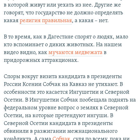
в которой живут или уехать из нее. Другие же
говорят, что государство не должно определять
какая
религия правильная
, а какая – нет.
В то время, как в Дагестане спорят о людях, мало
кто вспоминает о диких животных. На нашем
видео видно, как
мучаются медвежата
в
придорожных аттракционах.
Споры вокруг визита кандидата в президенты
России Ксении Собчак на Кавказ не утихают. В
особенности это касается Ингушетии и Северной
Осетии. В Ингушетии Собчак пообещала поднять на
федеральном уровне вопрос о землях в Северной
Осетии, на которые претендуют ингуши. В
Северной Осетии кандидата в президенты
обвинили в разжигании межнационального
конфликта. А сама
Собчак
, судя по всему, пока ни