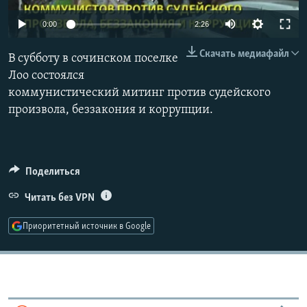
РАСПИСАНИЕ ВЕЩАНИЯ
0:00
2:26
ПОДПИШИТЕСЬ НА РАССЫЛКУ
Скачать медиафайл
В субботу в сочинском поселке
СОЦИАЛЬНЫЕ СЕТИ
Лоо состоялся
коммунистический митинг против судейского
произвола, беззакония и коррупции.
Все сайты РСЕ/РС
Поделиться
Читать без VPN
Приоритетный источник в Google