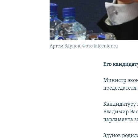
Артем Здунов. Фото tatcenter.ru
Его кандидату
Министр экон
председателя
Кандидатуру 
Владимир Вас
парламента за
Здунов родилс