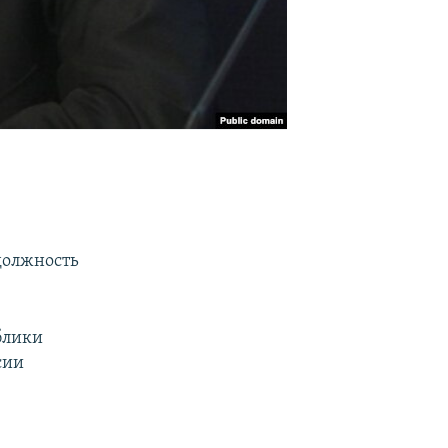
должность
блики
сии
-