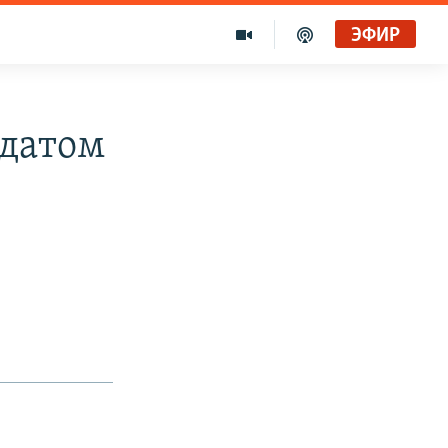
ЭФИР
идатом