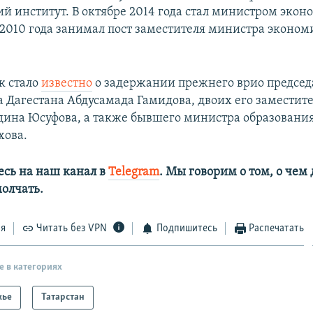
й институт. В октябре 2014 года стал министром эко
с 2010 года занимал пост заместителя министра эконо
к стало
известно
о задержании прежнего врио председ
а Дагестана Абдусамада Гамидова, двоих его замести
дина Юсуфова, а также бывшего министра образовани
хова.
сь на наш канал в
Telegram
. Мы говорим о том, о чем
олчать.
ся
Читать без VPN
Подпишитесь
Распечатать
е в категориях
жье
Татарстан