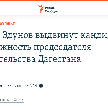
ОВОЛЖЬЕ
 Здунов выдвинут канд
лжность председателя
тельства Дагестана
8
ся
Читать без VPN
сточник в Google