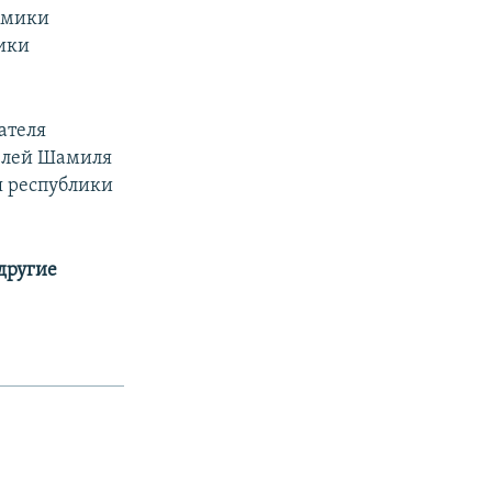
номики
мики
ателя
телей Шамиля
я республики
 другие