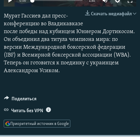
0:00
1:52
РАСПИСАНИЕ ВЕЩАНИЯ
Скачать медиафайл
Мурат Гассиев дал пресс-
ПОДПИШИТЕСЬ НА РАССЫЛКУ
конференцию во Владикавказе
после победы над кубинцем Юниером Дортикосом.
СОЦИАЛЬНЫЕ СЕТИ
Он объединил два титула чемпиона мира: по
версии Международной боксерской федерации
(IBF) и Всемирной боксерской ассоциации (WBA).
Теперь он готовится к поединку с украинцем
Александром Усиком.
Все сайты РСЕ/РС
Поделиться
Читать без VPN
Приоритетный источник в Google