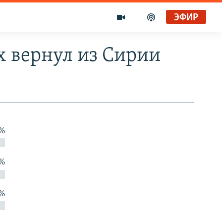
ЭФИР
 вернул из Сирии
 %
 %
 %