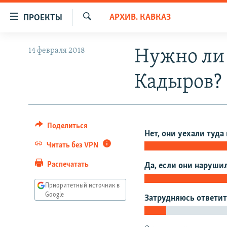
Ссылки
АРХИВ. КАВКАЗ
ПРОЕКТЫ
для
Искать
упрощенного
ПРОГРАММЫ
14 февраля 2018
Нужно ли
доступа
ПОДКАСТЫ
Вернуться
Кадыров?
АВТОРСКИЕ ПРОЕКТЫ
к
основному
ЦИТАТЫ СВОБОДЫ
содержанию
МНЕНИЯ
Вернутся
Поделиться
Нет, они уехали туда
КУЛЬТУРА
к
Читать без VPN
главной
IDEL.РЕАЛИИ
навигации
Распечатать
Да, если они наруши
КАВКАЗ.РЕАЛИИ
Вернутся
Приоритетный источник в
к
СЕВЕР.РЕАЛИИ
Google
Затрудняюсь ответи
поиску
СИБИРЬ.РЕАЛИИ