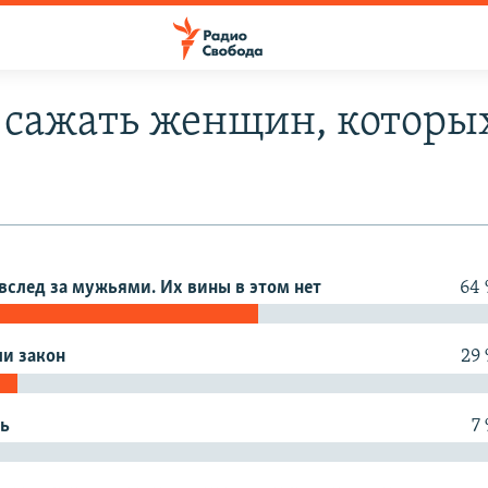
 сажать женщин, которых
 вслед за мужьями. Их вины в этом нет
64
ли закон
29
ть
7