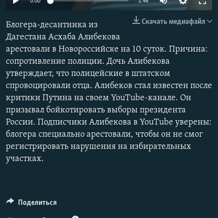
0:00
1:46
РАСПИСАНИЕ ВЕЩАНИЯ
Скачать медиафайл
Блогера-десантника из
ПОДПИШИТЕСЬ НА РАССЫЛКУ
Дагестана Асхаба Алибекова
арестовали в Новороссийске на 10 суток. Причина:
СОЦИАЛЬНЫЕ СЕТИ
сопротивление полиции. Дочь Алибекова
утверждает, что полицейские в штатском
спровоцировали отца. Алибеков стал известен после
критики Путина на своем YouTube-канале. Он
призывал бойкотировать выборы президента
Все сайты РСЕ/РС
России. Подписчики Алибекова в YouTube уверены:
блогера специально арестовали, чтобы он не смог
регистрировать нарушения на избирательных
участках.
Поделиться