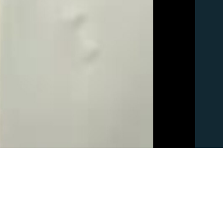
1:39
EMBED