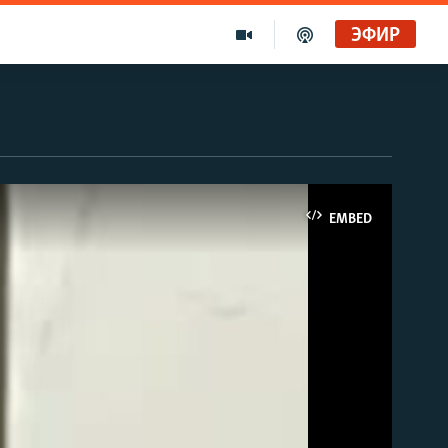
ЭФИР
EMBED