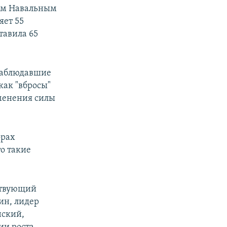
ем Навальным
яет 55
тавила 65
 наблюдавшие
как "вбросы"
именения силы
орах
то такие
йствующий
ин, лидер
нский,