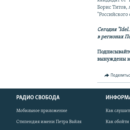
кандидат от 
Борис Титов,
"Российского
Сегодня "Idel
в регионах П
Подписывайте
вынуждены мо
Поделить
РАДИО СВОБОДА
ИНФОРМ
Мобильное приложение
Как слушат
СОЦИАЛЬНЫЕ СЕТИ
Стипендия имени Петра Вайля
Как обойти