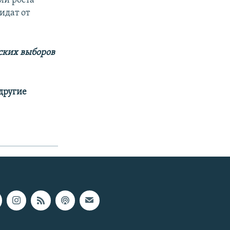
ии роста
идат от
ских выборов
 другие