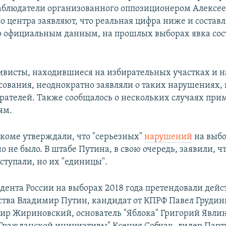
аблюдатели организованного оппозиционером Алексе
о центра заявляют, что реальная цифра ниже и составл
о официальным данным, на прошлых выборах явка сос
тивисты, находившиеся на избирательных участках и
осования, неоднократно заявляли о таких нарушениях, 
ирателей. Также сообщалось о нескольких случаях пр
ям.
ркоме утверждали, что "серьезных"
нарушений
на выб
 не было. В штабе Путина, в свою очередь, заявили, ч
ступали, но их "единицы".
идента России на выборах 2018 года претендовали де
рства Владимир Путин, кандидат от КПРФ Павел Грудин
р Жириновский, основатель "Яблока" Григорий Явли