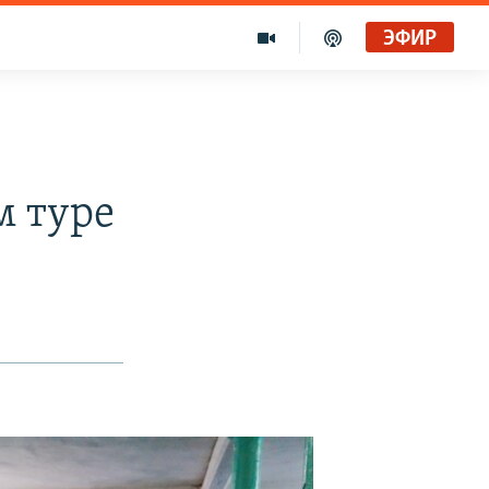
ЭФИР
м туре