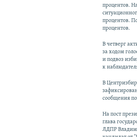
процентов. Н
ситуационног
процентов. П
процентов.
В четверг ак
за ходом гол
и подвоз изб
к наблюдател
​В Центризби
зафиксировано
сообщения по
На пост през
глава госуда
ЛДПР Владими