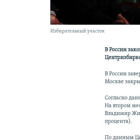
Избирательный участок
В России зак
Центризбирко
В России заве
Москве закры
Согласно дан
На втором мес
Владимир Жир
процента).
По данным Це