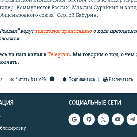
"Гражданской инициативы" Ксения Собчак, лидер Парт
 лидер "Коммунистов России" Максим Сурайкин и канд
 общенародного союза" Сергей Бабурин.
.Реалии" ведут
текстовую трансляцию
о ходе президент
оволжья.
сь на наш канал в
Telegram
. Мы говорим о том, о чем
лчать.​
ся
Читать без VPN
Подпишитесь
Распечатать
АЦИЯ
СОЦИАЛЬНЫЕ СЕТИ
ь
 блокировку