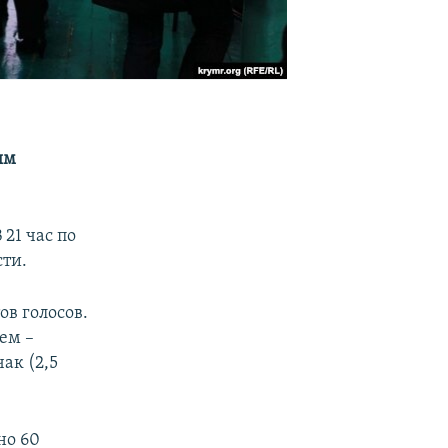
ым
21 час по
ти.
в голосов.
ьем –
ак (2,5
но 60