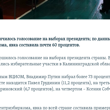
ончилось голосование на выборах президента; по данн
ма, явка составила почти 60 процентов.
ршилось голосование на выборах президента страны. В 
лись избирательные участки в Калининградской облас
ным ВЦИОМ, Владимир Путин набрал более 73 проценто
те находится Павел Грудинин (11,2 процента), на трет
иновский (6,7 процентов), на четвертом – Ксения Собч
нтризбиркома, явка по всей стране составила пример